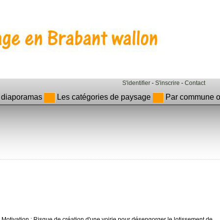
S'identifier
-
S'inscrire
-
Contact
 diaporamas
Les catégories de paysage
Par commune ou
st Motivation : Risque de création d'une voirie pour désengorger le lotissement de