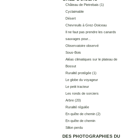
Château de Pietrebais
(1)
Cyclaimable
Désert
Chevreuils à Grez-Doiceau
Il ne faut pas prendre les canards
sauvages pour...
Observatoire observé
Sous-Bois
Aléas climatiques sur le plateau de
Bossut
Ruralité protégée
(1)
Le globe du voyageur
Le petit tracteur
Les ronds de sorciers
Arbre
(20)
Ruralité régulée
En quête de chemin (2)
En quête de chemin
Sillon perdu
DES PHOTOGRAPHIES DU