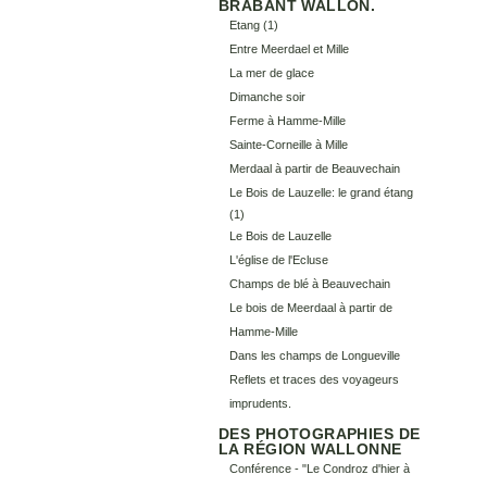
BRABANT WALLON.
Etang
(1)
Entre Meerdael et Mille
La mer de glace
Dimanche soir
Ferme à Hamme-Mille
Sainte-Corneille à Mille
Merdaal à partir de Beauvechain
Le Bois de Lauzelle: le grand étang
(1)
Le Bois de Lauzelle
L'église de l'Ecluse
Champs de blé à Beauvechain
Le bois de Meerdaal à partir de
Hamme-Mille
Dans les champs de Longueville
Reflets et traces des voyageurs
imprudents.
DES PHOTOGRAPHIES DE
LA RÉGION WALLONNE
Conférence - "Le Condroz d'hier à