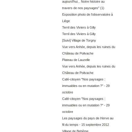
aujourd'hui... Notre histoire au
travers de nos paysages"
(1)
Exposition photo de l'observatoire à
Liège
Terril des Viviers à Gilly
Terril des Viviers à Gilly
[Suivi] Village de Torgny
Vue vers Anhée, depuis les ruines du
Château de Poilvache
Plateau de Lauzelle
Vue vers Anhée, depuis les ruines du
Château de Poilvache
Café-citoyen "Nos paysages :
immuables ou en mutation ?" - 29
octobre
Café-citoyen "Nos paysages :
immuables ou en mutation ?" - 29
octobre
Les paysages du pays de Herve au
fil du temps - 15 septembre 2012
Village de Behême