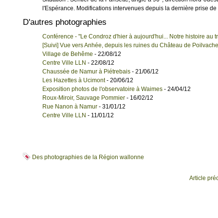
l'Espérance. Modifications intervenues depuis la dernière prise de v
D'autres photographies
Conférence - "Le Condroz d'hier à aujourd'hui... Notre histoire au
[Suivi] Vue vers Anhée, depuis les ruines du Château de Poilvach
Village de Behême
- 22/08/12
Centre Ville LLN
- 22/08/12
Chaussée de Namur à Piétrebais
- 21/06/12
Les Hazettes à Ucimont
- 20/06/12
Exposition photos de l'observatoire à Waimes
- 24/04/12
Roux-Miroir, Sauvage Pommier
- 16/02/12
Rue Nanon à Namur
- 31/01/12
Centre Ville LLN
- 11/01/12
Des photographies de la Région wallonne
Article pr