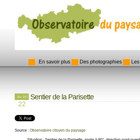
En savoir plus
Des photographies
Les
Sentier de la Parisette
Jui. 10
22
Source :
Observatoire citoyen du paysage
Situation : Sentier de la Parisette, angle à 90°, direction nord-oue