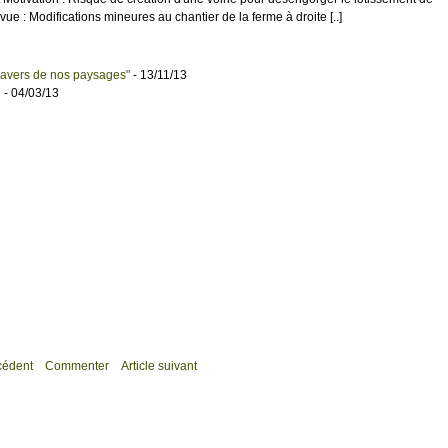
ue : Modifications mineures au chantier de la ferme à droite [..]
 travers de nos paysages"
- 13/11/13
e
- 04/03/13
écédent
Commenter
Article suivant