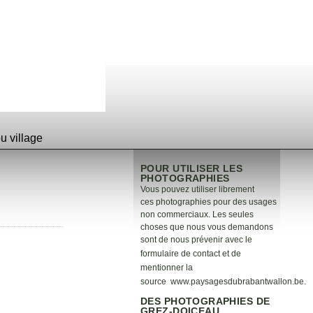
 village
POUR UTILISER LES
PHOTOGRAPHIES
Vous pouvez utiliser librement
ces photographies pour des usages
non commerciaux. Les seules
choses que nous vous demandons
sont de nous prévenir avec le
formulaire de
contact
et de
mentionner la
source
www.paysagesdubrabantwallon.be
.
DES PHOTOGRAPHIES DE
GREZ-DOICEAU