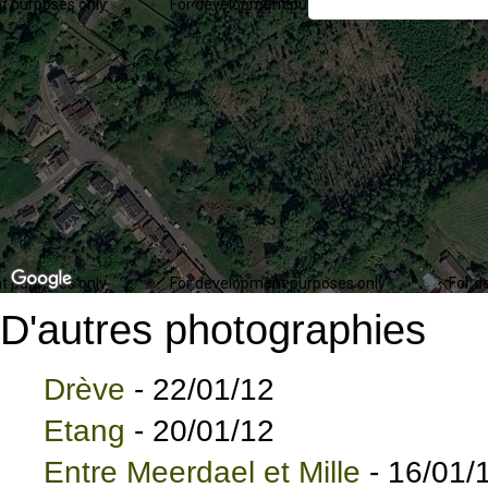
t purposes only
For development purposes only
For d
t purposes only
For development purposes only
For d
D'autres photographies
Drève
- 22/01/12
Etang
- 20/01/12
Entre Meerdael et Mille
- 16/01/