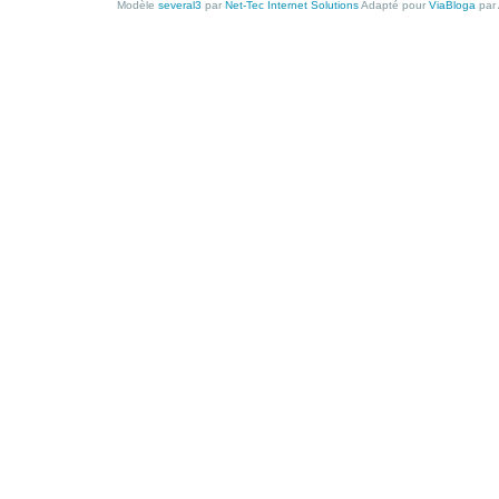
Modèle
several3
par
Net-Tec Internet Solutions
Adapté pour
ViaBloga
par 