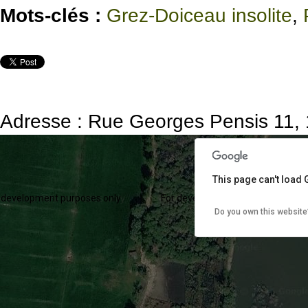
Mots-clés :
Grez-Doiceau insolite
,
Adresse : Rue Georges Pensis 11,
This page can't load
 development purposes only
For development purposes only
Do you own this website