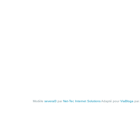
Modèle
several3
par
Net-Tec Internet Solutions
Adapté pour
ViaBloga
par 