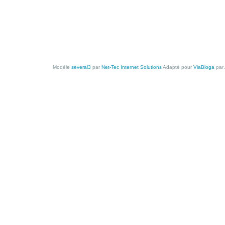
Modèle
several3
par
Net-Tec Internet Solutions
Adapté pour
ViaBloga
par 