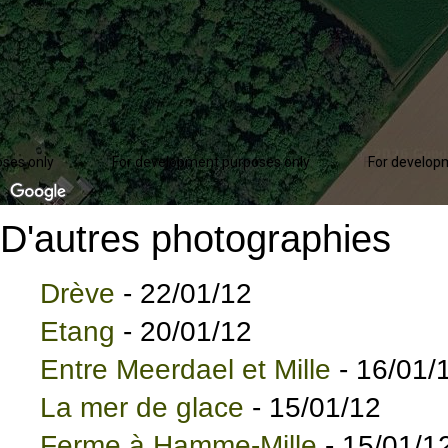
ses only
For development purposes only
For develop
D'autres photographies
Drève
- 22/01/12
Etang
- 20/01/12
Entre Meerdael et Mille
- 16/01/
La mer de glace
- 15/01/12
Ferme à Hamme-Mille
- 15/01/1