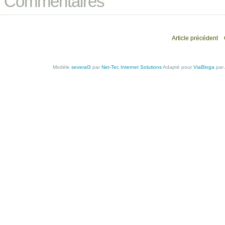
Commentaires
Article précédent
Modèle
several3
par
Net-Tec Internet Solutions
Adapté pour
ViaBloga
par 