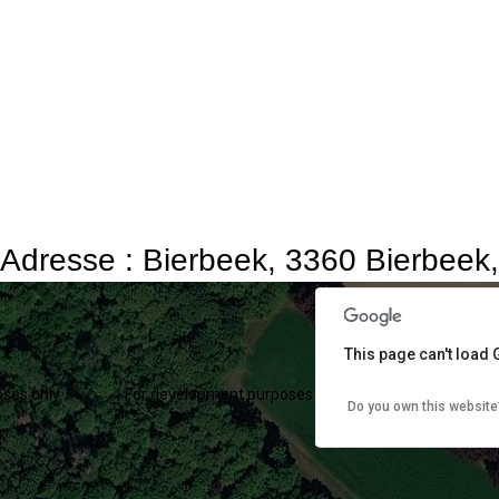
Adresse : Bierbeek, 3360 Bierbeek
This page can't load
ses only
For development purposes only
For develop
Do you own this website