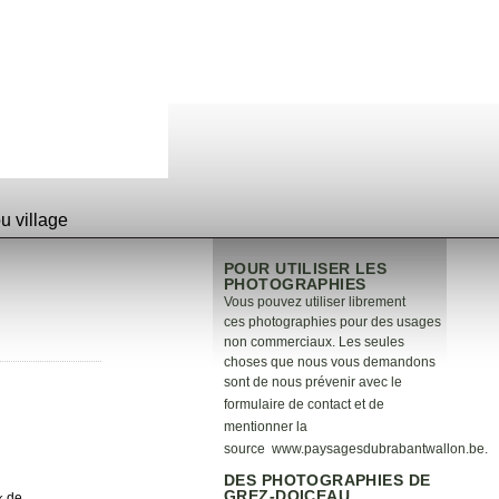
 village
POUR UTILISER LES
PHOTOGRAPHIES
Vous pouvez utiliser librement
ces photographies pour des usages
non commerciaux. Les seules
choses que nous vous demandons
sont de nous prévenir avec le
formulaire de
contact
et de
mentionner la
source
www.paysagesdubrabantwallon.be
.
DES PHOTOGRAPHIES DE
GREZ-DOICEAU
« de