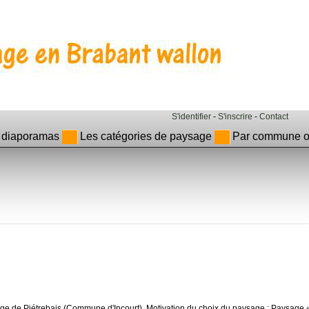
S'identifier
-
S'inscrire
-
Contact
 diaporamas
Les catégories de paysage
Par commune ou
age de Piétrebais (Commune d'Incourt). Motivation du choix du paysage : Paysage 