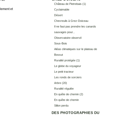
Château de Pietrebais
(1)
llement et
Cyclaimable
Désert
Chevreuils à Grez-Doiceau
Il ne faut pas prendre les canards
sauvages pour...
Observatoire observé
Sous-Bois
Aléas climatiques sur le plateau de
Bossut
Ruralité protégée
(1)
Le globe du voyageur
Le petit tracteur
Les ronds de sorciers
Arbre
(20)
Ruralité régulée
En quête de chemin (2)
En quête de chemin
Sillon perdu
DES PHOTOGRAPHIES DU