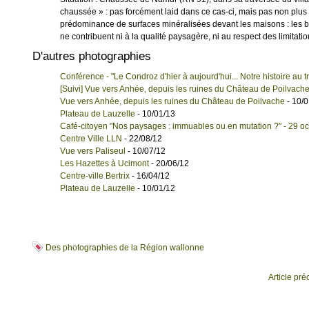
chaussée » : pas forcément laid dans ce cas-ci, mais pas non plus «
prédominance de surfaces minéralisées devant les maisons : les ban
ne contribuent ni à la qualité paysagère, ni au respect des limitatio
D'autres photographies
Conférence - "Le Condroz d'hier à aujourd'hui... Notre histoire au
[Suivi] Vue vers Anhée, depuis les ruines du Château de Poilvach
Vue vers Anhée, depuis les ruines du Château de Poilvache
- 10/0
Plateau de Lauzelle
- 10/01/13
Café-citoyen "Nos paysages : immuables ou en mutation ?" - 29 oc
Centre Ville LLN
- 22/08/12
Vue vers Paliseul
- 10/07/12
Les Hazettes à Ucimont
- 20/06/12
Centre-ville Bertrix
- 16/04/12
Plateau de Lauzelle
- 10/01/12
Des photographies de la Région wallonne
Article pr