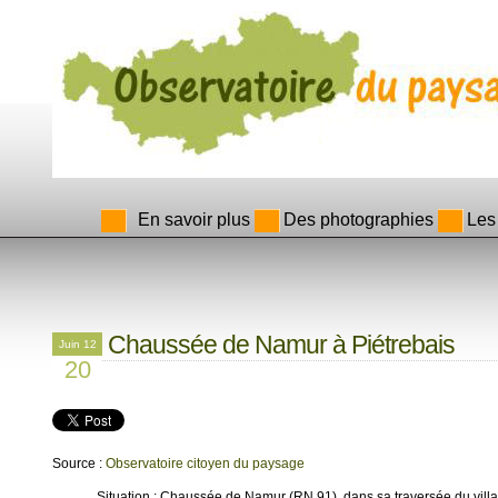
En savoir plus
Des photographies
Les
Chaussée de Namur à Piétrebais
Juin 12
20
Source :
Observatoire citoyen du paysage
Situation : Chaussée de Namur (RN 91), dans sa traversée du vill