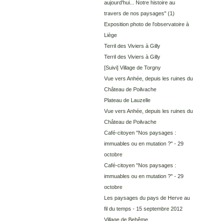
aujourd'hui... Notre histoire au
travers de nos paysages"
(1)
Exposition photo de l'observatoire à
Liège
Terril des Viviers à Gilly
Terril des Viviers à Gilly
[Suivi] Village de Torgny
Vue vers Anhée, depuis les ruines du
Château de Poilvache
Plateau de Lauzelle
Vue vers Anhée, depuis les ruines du
Château de Poilvache
Café-citoyen "Nos paysages :
immuables ou en mutation ?" - 29
octobre
Café-citoyen "Nos paysages :
immuables ou en mutation ?" - 29
octobre
Les paysages du pays de Herve au
fil du temps - 15 septembre 2012
Village de Behême