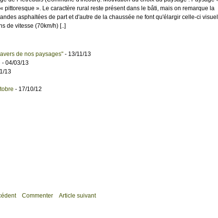
 pittoresque ». Le caractère rural reste présent dans le bâti, mais on remarque la
des asphaltées de part et d'autre de la chaussée ne font qu'élargir celle-ci visue
ns de vitesse (70km/h) [..]
 travers de nos paysages"
- 13/11/13
e
- 04/03/13
1/13
tobre
- 17/10/12
écédent
Commenter
Article suivant