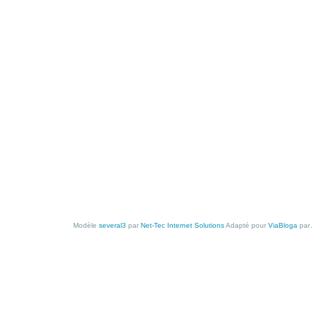
Modèle
several3
par
Net-Tec Internet Solutions
Adapté pour
ViaBloga
par 