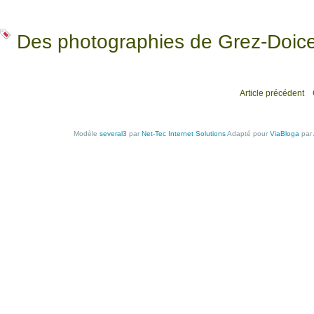
Des photographies de Grez-Doic
Article précédent
Modèle
several3
par
Net-Tec Internet Solutions
Adapté pour
ViaBloga
par 