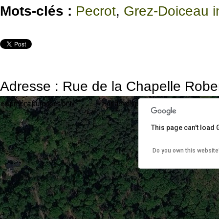
Mots-clés :
Pecrot
,
Grez-Doiceau in
Adresse : Rue de la Chapelle Robe
velopment purposes only
For development purposes only
This page can't load
Do you own this website