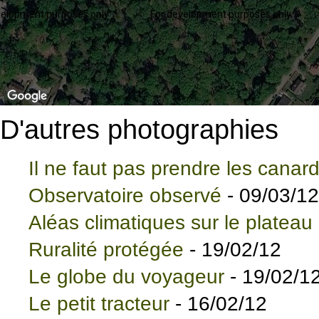
velopment purposes only
For development purposes only
D'autres photographies
Il ne faut pas prendre les canar
Observatoire observé
- 09/03/12
Aléas climatiques sur le plateau
Ruralité protégée
- 19/02/12
Le globe du voyageur
- 19/02/1
Le petit tracteur
- 16/02/12