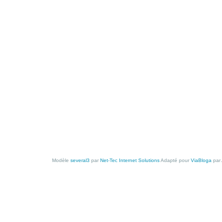
Modèle
several3
par
Net-Tec Internet Solutions
Adapté pour
ViaBloga
par 