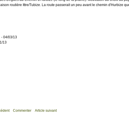
aison routière Ittre/Tubize. La route passerait un peu avant le chemin d'Hurbize que
e
- 04/03/13
1/13
écédent
Commenter
Article suivant