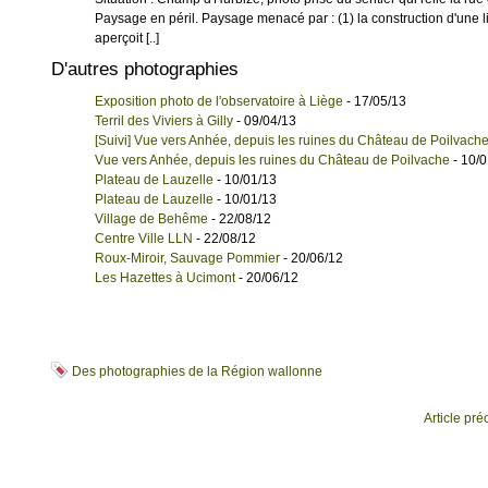
Paysage en péril. Paysage menacé par : (1) la construction d'une li
aperçoit [..]
D'autres photographies
Exposition photo de l'observatoire à Liège
- 17/05/13
Terril des Viviers à Gilly
- 09/04/13
[Suivi] Vue vers Anhée, depuis les ruines du Château de Poilvach
Vue vers Anhée, depuis les ruines du Château de Poilvache
- 10/0
Plateau de Lauzelle
- 10/01/13
Plateau de Lauzelle
- 10/01/13
Village de Behême
- 22/08/12
Centre Ville LLN
- 22/08/12
Roux-Miroir, Sauvage Pommier
- 20/06/12
Les Hazettes à Ucimont
- 20/06/12
Des photographies de la Région wallonne
Article pr