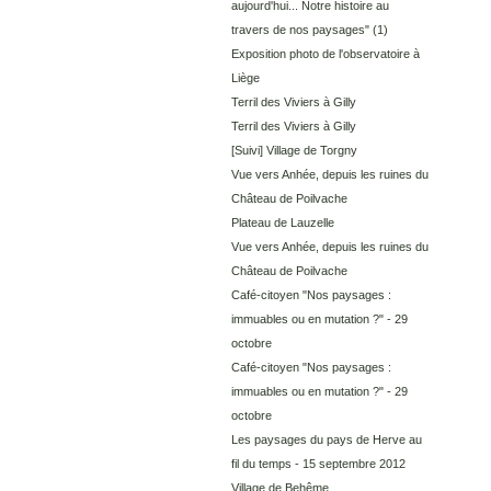
aujourd'hui... Notre histoire au
travers de nos paysages"
(1)
Exposition photo de l'observatoire à
Liège
Terril des Viviers à Gilly
Terril des Viviers à Gilly
[Suivi] Village de Torgny
Vue vers Anhée, depuis les ruines du
Château de Poilvache
Plateau de Lauzelle
Vue vers Anhée, depuis les ruines du
Château de Poilvache
Café-citoyen "Nos paysages :
immuables ou en mutation ?" - 29
octobre
Café-citoyen "Nos paysages :
immuables ou en mutation ?" - 29
octobre
Les paysages du pays de Herve au
fil du temps - 15 septembre 2012
Village de Behême