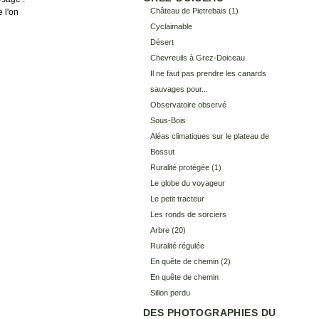
Château de Pietrebais
(1)
 l'on
Cyclaimable
Désert
Chevreuils à Grez-Doiceau
Il ne faut pas prendre les canards
sauvages pour...
Observatoire observé
Sous-Bois
Aléas climatiques sur le plateau de
Bossut
Ruralité protégée
(1)
Le globe du voyageur
Le petit tracteur
Les ronds de sorciers
Arbre
(20)
Ruralité régulée
En quête de chemin (2)
En quête de chemin
Sillon perdu
DES PHOTOGRAPHIES DU