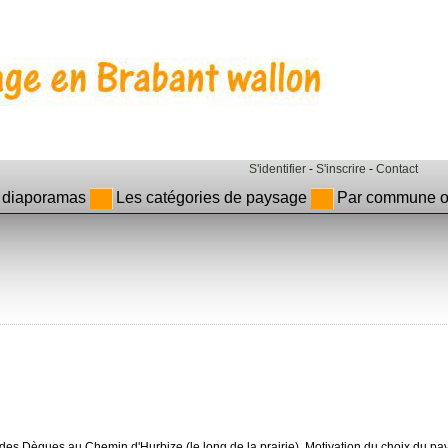
S'identifier
-
S'inscrire
-
Contact
 diaporamas
Les catégories de paysage
Par commune ou
e des Dègues au Chemin d'Hurbize (le long de la prairie). Motivation du choix du pa