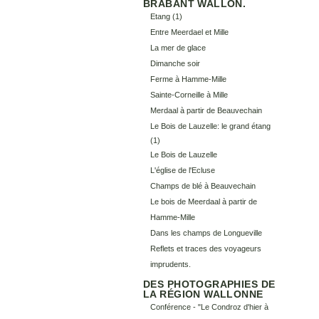
BRABANT WALLON.
Etang
(1)
Entre Meerdael et Mille
La mer de glace
Dimanche soir
Ferme à Hamme-Mille
Sainte-Corneille à Mille
Merdaal à partir de Beauvechain
Le Bois de Lauzelle: le grand étang
(1)
Le Bois de Lauzelle
L'église de l'Ecluse
Champs de blé à Beauvechain
Le bois de Meerdaal à partir de
Hamme-Mille
Dans les champs de Longueville
Reflets et traces des voyageurs
imprudents.
DES PHOTOGRAPHIES DE
LA RÉGION WALLONNE
Conférence - "Le Condroz d'hier à