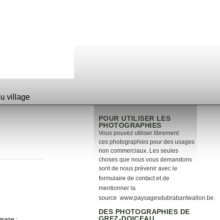
 village
POUR UTILISER LES
PHOTOGRAPHIES
Vous pouvez utiliser librement
ces photographies pour des usages
non commerciaux. Les seules
choses que nous vous demandons
sont de nous prévenir avec le
formulaire de
contact
et de
mentionner la
source
www.paysagesdubrabantwallon.be
.
DES PHOTOGRAPHIES DE
GREZ-DOICEAU
ysage :