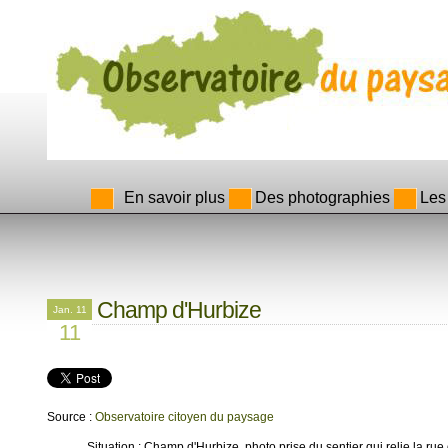
En savoir plus
Des photographies
Les
Champ d'Hurbize
Jan. 11
11
Source :
Observatoire citoyen du paysage
Situation : Champ d'Hurbize, photo prise du sentier qui relie la ru