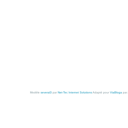
Modèle
several3
par
Net-Tec Internet Solutions
Adapté pour
ViaBloga
par 